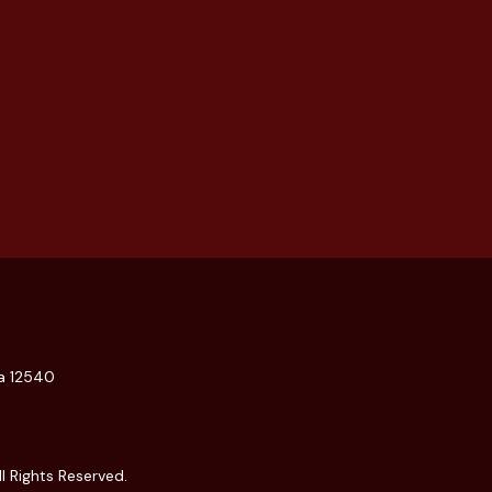
Phygital Experience:
Mengungkap Rahasia
Belanja Gen Z
26 November 2024
ta 12540
l Rights Reserved.