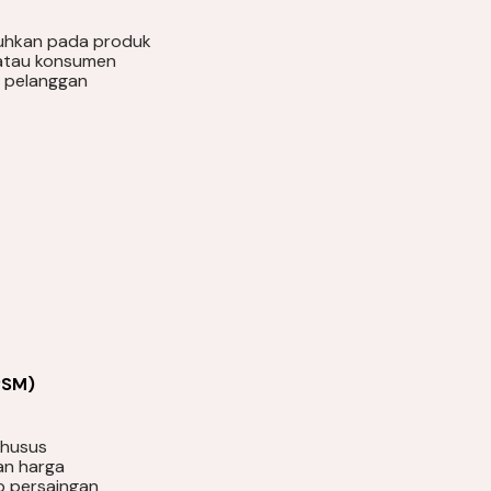
tuhkan pada produk
 atau konsumen
n pelanggan
PSM)
khusus
an harga
p persaingan