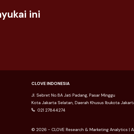
Two Generations, Two
ukai ini
Shopping Styles: FOMO vs.
YOLO Strategies
28 November 2024
CLOVE INDONESIA
Jl. Sebret No.8A Jati Padang, Pasar Minggu
Kota Jakarta Selatan, Daerah Khusus Ibukota Jakar
021 27844274
© 2026 - CLOVE Research & Marketing Analytics | Al