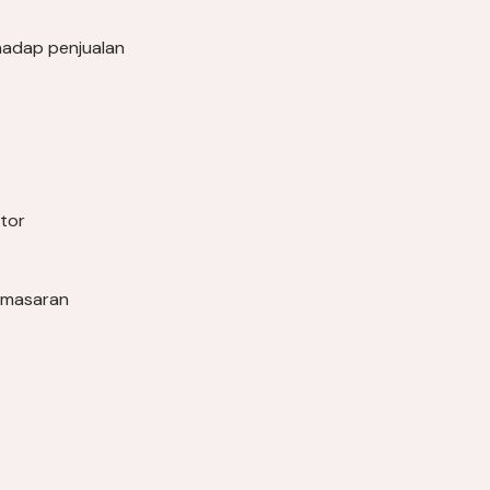
rhadap penjualan
itor
pemasaran
n