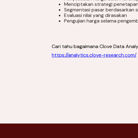
Menciptakan strategi penetapan
Segmentasi pasar berdasarkan se
Evaluasi nilai yang dirasakan
Pengujian harga selama pengem
Cari tahu bagaimana Clove Data Analy
https://analytics.clove-research.com/
Menavigasi Tekanan
Konsumen: Strategi