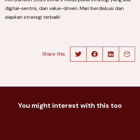
digital-sentris, dan value-driven. Mari berdiskusi dan
siapkan strategi terbaik!
Share this
The Power of Self-Service Market
You might interest with this too
Understand how consumers choose
Research
their favorite product by product
test
23 February 2024
Identifying Popular Family Vacation
Destinations During School Holidays
08 December 2022