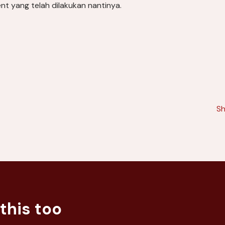
nt yang telah dilakukan nantinya.
Sh
A Gateway to
Outperforming
Competitors by
this too
Conducting Consumer
Acceptance