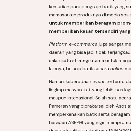
kemudian para pengrajin batik yang 
memasarkan produknya di media sosia
untuk memberikan beragam promo
memberikan kesan tersendiri yang
Platform e-commerce
juga sangat m
daerah yang bisa jadi tidak terjangkau
salah satu strategi utama untuk menj
lainnya, belanja batik secara
online
me
Namun, keberadaan
event
tertentu da
lingkup masyarakat yang lebih luas la
maupun intenasional. Salah satu acara
Pameran yang diprakarsai oleh Asosias
memperkenalkan batik serta beragam pr
harapan ASEPHI yang ingin mempromos
dengan kualitas terbaiknya. Di INACR