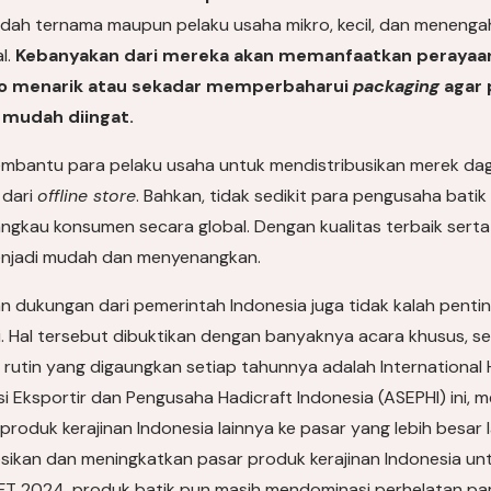
sudah ternama maupun pelaku usaha mikro, kecil, dan menen
l.
Kebanyakan dari mereka akan memanfaatkan perayaan n
 menarik atau sekadar memperbaharui
packaging
agar 
 mudah diingat.
embantu para pelaku usaha untuk mendistribusikan merek da
 dari
offline store
. Bahkan, tidak sedikit para pengusaha bat
angkau konsumen secara global. Dengan kualitas terbaik se
njadi mudah dan menyenangkan.
n dukungan dari pemerintah Indonesia juga tidak kalah pent
gi. Hal tersebut dibuktikan dengan banyaknya acara khusus, s
 rutin yang digaungkan setiap tahunnya adalah International 
i Eksportir dan Pengusaha Hadicraft Indonesia (ASEPHI) ini, 
oduk kerajinan Indonesia lainnya ke pasar yang lebih besar l
ikan dan meningkatkan pasar produk kerajinan Indonesia u
AFT 2024, produk batik pun masih mendominasi perhelatan p