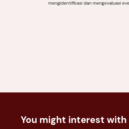
mengidentifikasi dan mengevaluasi eve
You might interest with 
GOODBYE GOOGLE, SOCIAL
MEDIA TAKES OVER!