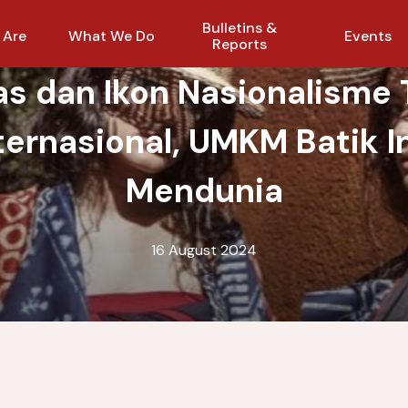
Bulletins &
 Are
What We Do
Events
Reports
tas dan Ikon Nasionalisme
ternasional, UMKM Batik 
Mendunia
16 August 2024