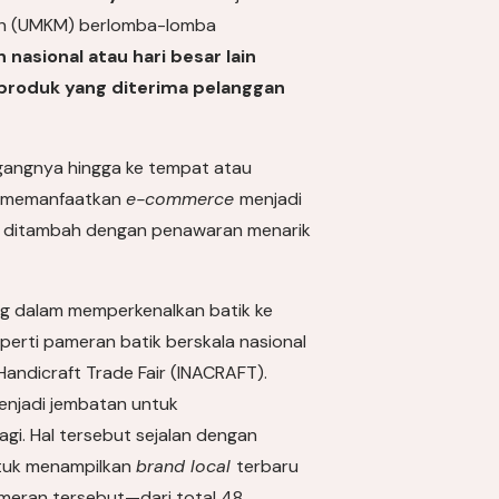
gah (UMKM) berlomba-lomba
asional atau hari besar lain
produk yang diterima pelanggan
gangnya hingga ke tempat atau
ik memanfaatkan
e-commerce
menjadi
rta ditambah dengan penawaran menarik
ing dalam memperkenalkan batik ke
eperti pameran batik berskala nasional
Handicraft Trade Fair (INACRAFT).
menjadi jembatan untuk
agi. Hal tersebut sejalan dengan
ntuk menampilkan
brand local
terbaru
ameran tersebut—dari total 48