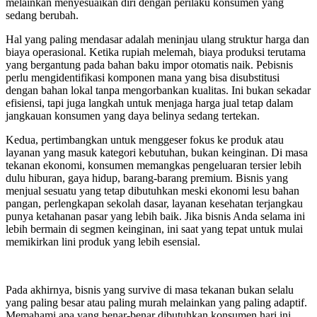
melainkan menyesuaikan diri dengan perilaku konsumen yang
sedang berubah.
Hal yang paling mendasar adalah meninjau ulang struktur harga dan
biaya operasional. Ketika rupiah melemah, biaya produksi terutama
yang bergantung pada bahan baku impor otomatis naik. Pebisnis
perlu mengidentifikasi komponen mana yang bisa disubstitusi
dengan bahan lokal tanpa mengorbankan kualitas. Ini bukan sekadar
efisiensi, tapi juga langkah untuk menjaga harga jual tetap dalam
jangkauan konsumen yang daya belinya sedang tertekan.
Kedua, pertimbangkan untuk menggeser fokus ke produk atau
layanan yang masuk kategori kebutuhan, bukan keinginan. Di masa
tekanan ekonomi, konsumen memangkas pengeluaran tersier lebih
dulu hiburan, gaya hidup, barang-barang premium. Bisnis yang
menjual sesuatu yang tetap dibutuhkan meski ekonomi lesu bahan
pangan, perlengkapan sekolah dasar, layanan kesehatan terjangkau
punya ketahanan pasar yang lebih baik. Jika bisnis Anda selama ini
lebih bermain di segmen keinginan, ini saat yang tepat untuk mulai
memikirkan lini produk yang lebih esensial.
Pada akhirnya, bisnis yang survive di masa tekanan bukan selalu
yang paling besar atau paling murah melainkan yang paling adaptif.
Memahami apa yang benar-benar dibutuhkan konsumen hari ini,