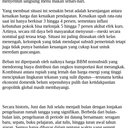
menyentuh langsung menu makan sehari-hari.
Yang membuat situasi ini semakin berat adalah kesenjangan antara
kenaikan harga dan kenaikan pendapatan. Kenaikan upah rata-rata
saat ini hanya berkisar 3 hingga 4 persen, sementara inflasi
kebutuhan pokok bisa melonjak 5 hingga 7 persen akibat efek kurs.
Artinya, secara riil daya beli masyarakat menyusut—meski secara
nominal gaji terasa tetap. Situasi ini paling dirasakan oleh kelas
menengah, kelompok yang tidak mendapat subsidi pemerintah tetapi
juga tidak punya bantalan keuangan yang cukup kuat untuk
meredam guncangan.
Beban ini diperparah oleh naiknya harga BBM nonsubsidi yang
mendorong biaya distribusi dan ongkos transportasi ikut merangkak.
Kombinasi antara rupiah yang lemah dan harga energi yang tinggi
menciptakan lingkaran tekanan yang sulit diputus—terutama ketika
ekonomi domestik belum sepenuhnya pulih dan ketidakpastian
geopolitik global masih membayangi.
Secara historis, Juni dan Juli selalu menjadi bulan dengan lonjakan
pengeluaran rumah tangga yang signifikan. Berbeda dari bulan-
bulan lain, pengeluaran di periode ini datang bersamaan: seragam
baru, sepatu, buku pelajaran, alat tulis, hingga iuran awal tahun
ajaran. Semua harus dibayar dalam rentang waktu yang sempit,