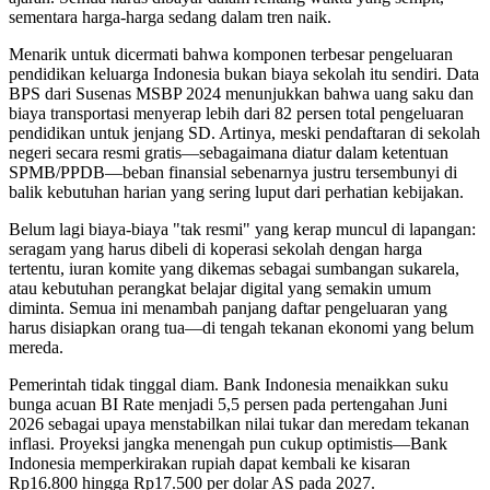
sementara harga-harga sedang dalam tren naik.
Menarik untuk dicermati bahwa komponen terbesar pengeluaran
pendidikan keluarga Indonesia bukan biaya sekolah itu sendiri. Data
BPS dari Susenas MSBP 2024 menunjukkan bahwa uang saku dan
biaya transportasi menyerap lebih dari 82 persen total pengeluaran
pendidikan untuk jenjang SD. Artinya, meski pendaftaran di sekolah
negeri secara resmi gratis—sebagaimana diatur dalam ketentuan
SPMB/PPDB—beban finansial sebenarnya justru tersembunyi di
balik kebutuhan harian yang sering luput dari perhatian kebijakan.
Belum lagi biaya-biaya "tak resmi" yang kerap muncul di lapangan:
seragam yang harus dibeli di koperasi sekolah dengan harga
tertentu, iuran komite yang dikemas sebagai sumbangan sukarela,
atau kebutuhan perangkat belajar digital yang semakin umum
diminta. Semua ini menambah panjang daftar pengeluaran yang
harus disiapkan orang tua—di tengah tekanan ekonomi yang belum
mereda.
Pemerintah tidak tinggal diam. Bank Indonesia menaikkan suku
bunga acuan BI Rate menjadi 5,5 persen pada pertengahan Juni
2026 sebagai upaya menstabilkan nilai tukar dan meredam tekanan
inflasi. Proyeksi jangka menengah pun cukup optimistis—Bank
Indonesia memperkirakan rupiah dapat kembali ke kisaran
Rp16.800 hingga Rp17.500 per dolar AS pada 2027.