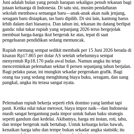
Juni adalah bulan yang penuh harapan sekaligus penuh tekanan bagi
jutaan keluarga di Indonesia. Di satu sisi, musim pendaftaran
sekolah membawa semangat baru—anak-anak akan naik jenjang,
seragam baru disiapkan, tas baru dipilih. Di sisi lain, kantong harus
lebih dalam dari biasanya. Dan tahun ini, tekanan itu datang berlipat
ganda: nilai tukar rupiah yang sepanjang 2026 terus bergejolak
membuat harga-harga ikut bergerak ke atas, tepat di saat
pengeluaran pendidikan sedang memuncak.
Rupiah memang sempat sedikit membaik per 15 Juni 2026 berada di
kisaran Rp17.865 per dolar AS setelah sebelumnya sempat
menyentuh Rp18.170 pada awal bulan. Namun angka itu tetap
mencerminkan pelemahan sekitar 8 persen sepanjang tahun berjalan.
Bagi pelaku pasar, ini mungkin sekadar pergerakan grafik. Bagi
orang tua yang sedang menghitung biaya buku, seragam, dan uang
pangkal, angka itu terasa sangat nyata.
Pelemahan rupiah bekerja seperti efek domino yang lambat tapi
pasti. Ketika nilai tukar merosot, biaya impor naik—dan Indonesia
masih sangat bergantung pada impor untuk bahan baku strategis
seperti gandum dan kedelai. Akibatnya, harga mi instan, roti, tahu,
dan tempe bergerak naik bertahap. Untuk keluarga kelas bawah,
kenaikan harga tahu dan tempe bukan sekadar angka statistik; itu