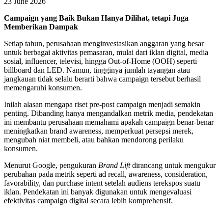
23 June 2026
Campaign yang Baik Bukan Hanya Dilihat, tetapi Juga
Memberikan Dampak
Setiap tahun, perusahaan menginvestasikan anggaran yang besar
untuk berbagai aktivitas pemasaran, mulai dari iklan digital, media
sosial, influencer, televisi, hingga Out-of-Home (OOH) seperti
billboard dan LED. Namun, tingginya jumlah tayangan atau
jangkauan tidak selalu berarti bahwa campaign tersebut berhasil
memengaruhi konsumen.
Inilah alasan mengapa riset pre-post campaign menjadi semakin
penting. Dibanding hanya mengandalkan metrik media, pendekatan
ini membantu perusahaan memahami apakah campaign benar-benar
meningkatkan brand awareness, memperkuat persepsi merek,
mengubah niat membeli, atau bahkan mendorong perilaku
konsumen.
Menurut Google, pengukuran
Brand Lift
dirancang untuk mengukur
perubahan pada metrik seperti ad recall, awareness, consideration,
favorability, dan purchase intent setelah audiens terekspos suatu
iklan. Pendekatan ini banyak digunakan untuk mengevaluasi
efektivitas campaign digital secara lebih komprehensif.