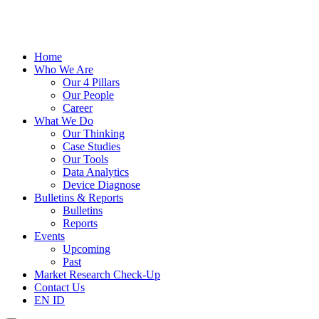
Home
Who We Are
Our 4 Pillars
Our People
Career
What We Do
Our Thinking
Case Studies
Our Tools
Data Analytics
Device Diagnose
Bulletins & Reports
Bulletins
Reports
Events
Upcoming
Past
Market Research Check-Up
Contact Us
EN
ID