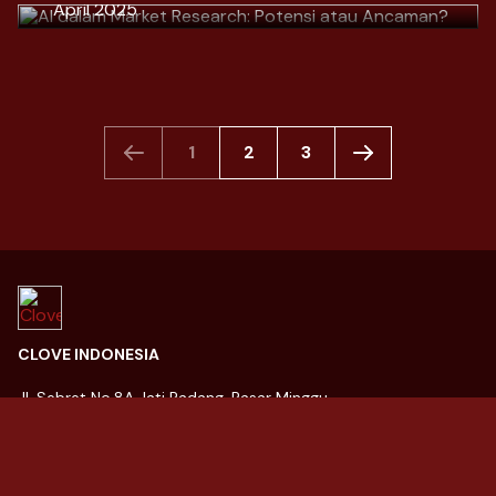
April 2025
Download
1
2
3
CLOVE INDONESIA
Jl. Sebret No.8A Jati Padang, Pasar Minggu
Kota Jakarta Selatan, Daerah Khusus Ibukota Jakarta 12540
021 27844274