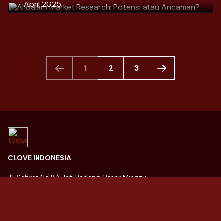
April 2025
Download
Download
1
2
3
CLOVE INDONESIA
Jl. Sebret No.8A Jati Padang, Pasar Minggu
Kota Jakarta Selatan, Daerah Khusus Ibukota Jakarta 12540
021 27844274